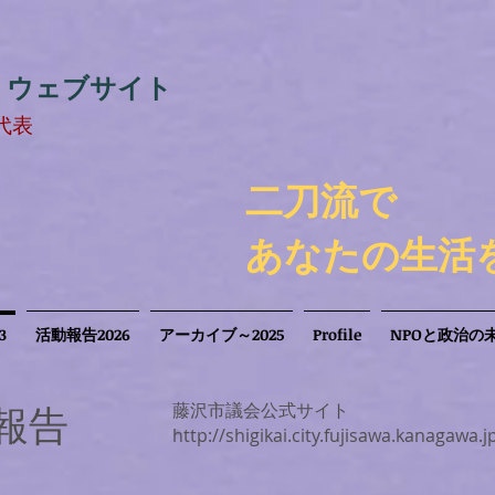
ル
ウェブサイト
代表
​二刀流で
あなたの生活
3
活動報告2026
アーカイブ～2025
Profile
NPOと政治の
報告
藤沢市議会公式サイト
http://shigikai.city.fujisawa.kanagawa.j