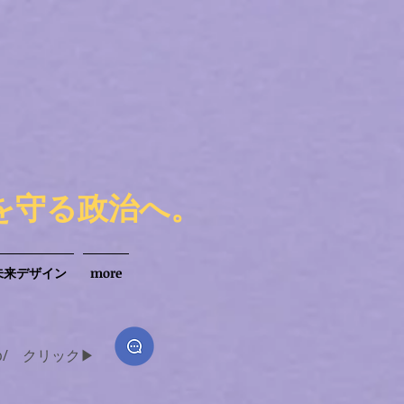
を守る政治へ。
未来デザイン
more
p/
クリック▶