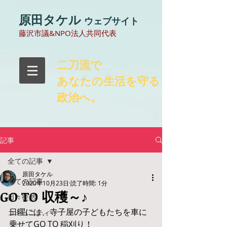
原田タケル
ウェブサイト
​藤沢市議&NPO法人共同代表
​二刀流で
あなたの生活を守る
政治へ。
記事
全ての記事
原田タケル
全ての記事
2020年10月23日
読了時間: 1分
GO TO 収穫～♪
日々徒然
日曜には、寺子屋の子どもたちを車に
コミュニティ
乗せてGO TO 稲刈り！