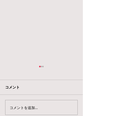
コメント
働くということ
もみじ幼稚園５０周年
コメントを追加…